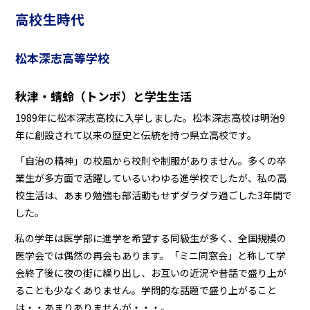
高校生時代
松本深志高等学校
秋津・蜻蛉（トンボ）と学生生活
1989年に松本深志高校に入学しました。松本深志高校は明治9
年に創設されて以来の歴史と伝統を持つ県立高校です。
「自治の精神」の校風から校則や制服がありません。多くの卒
業生が多方面で活躍しているいわゆる進学校でしたが、私の高
校生活は、あまり勉強も部活動もせずダラダラ過ごした3年間で
した。
私の学年は医学部に進学を希望する同級生が多く、全国規模の
医学会では偶然の再会もあります。「ミニ同窓会」と称して学
会終了後に夜の街に繰り出し、お互いの近況や昔話で盛り上が
ることも少なくありません。学問的な話題で盛り上がること
は・・あまりありませんが・・・。