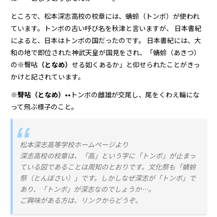
ところで、松本深志高校の校章には、蜻蛉（トンボ）が使われ
ています。トンボの古い呼び名を秋津と言いますが、 日本書紀
によると、日本はトンボの国だったのです。 日本書紀には、大
和の地で即位された神武天皇が国見をされ、「蜻蛉（あきつ）
の※臀呫
（となめ）
せる如くあるか」と仰せられたことがきっ
かけと記されています。
※
臀呫（となめ）••
トンボの雌雄が交尾し、尾をくわえ輪にな
って飛ぶ様子のこと。
松本深志高等学校ホームページより
深志高校の校章は、「高」という字に「トンボ」が止まっ
ている図であることは周知のとおりです。文化祭も「蜻蛉
祭（とんぼさい）」です。しかしなぜ深志が「トンボ」で
あり、「トンボ」が深志なのでしょうか…。
ご興味がある方は、リンクからどうぞ。