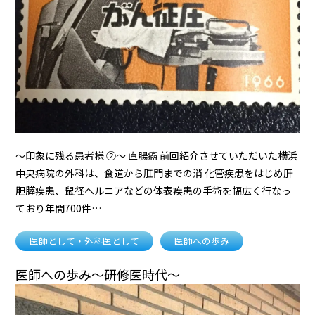
～印象に残る患者様 ②～ 直腸癌 前回紹介させていただいた横浜
中央病院の外科は、食道から肛門までの消 化管疾患をはじめ肝
胆膵疾患、鼠径ヘルニアなどの体表疾患の手術を幅広く行なっ
ており年間700件…
医師として・外科医として
医師への歩み
医師への歩み～研修医時代～