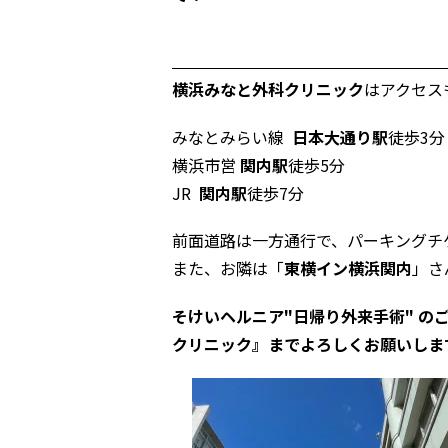
横浜みなと外科クリニック
はアクセス
みなとみらい線
日本大通り駅
徒歩3分
横浜市営
関内駅
徒歩5分
JR
関内駅
徒歩7分
前面道路は一方通行で、パーキングチ
また、お隣は「
東横イン横浜関内
」さ
そけいヘルニア
"日帰り外来手術" 
クリニック』までよろしくお願いしま