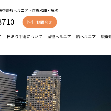
腹壁瘢痕ヘルニア・陰嚢水腫・痔核
3710
お問合せ
て
日帰り手術について
鼠径ヘルニア
臍ヘルニア
腹壁