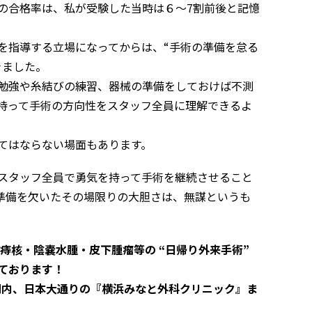
の合格率は、私が受験した当時は６〜7割前後と記憶
を指導する立場になってからは、“手術の準備を怠る
きました。
勉強や糸結びの練習、器械の準備をしておけば不測
持って手術の方向性をスタッフ全員に理解できるよ
てはならない場面もあります。
スタッフ全員で勇気を持って手術を継続させること
準備を欠いたその場限りの大胆さは、無謀というも
・痔核・陰嚢水腫・皮下腫瘤等の “
日帰り
外来手術”
ております！
浜関内、日本大通りの『横浜みなと外科クリニック』ま