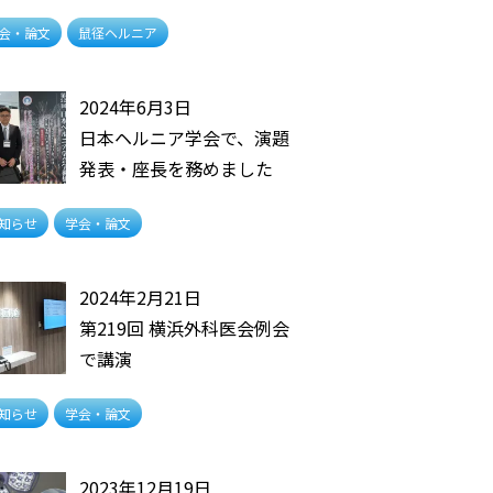
会・論文
鼠径ヘルニア
2024年6月3日
日本ヘルニア学会で、演題
発表・座長を務めました
知らせ
学会・論文
2024年2月21日
第219回 横浜外科医会例会
で講演
知らせ
学会・論文
2023年12月19日