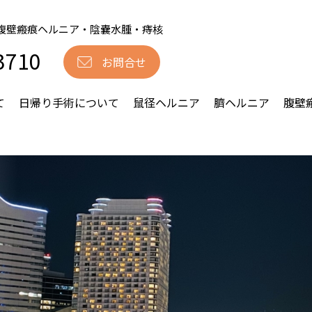
腹壁瘢痕ヘルニア・陰嚢水腫・痔核
3710
お問合せ
て
日帰り手術について
鼠径ヘルニア
臍ヘルニア
腹壁