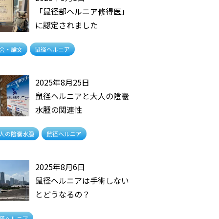
「鼠径部ヘルニア修得医」
に認定されました
会・論文
鼠径ヘルニア
2025年8月25日
鼠径ヘルニアと大人の陰嚢
水腫の関連性
人の陰嚢水腫
鼠径ヘルニア
2025年8月6日
鼠径ヘルニアは手術しない
とどうなるの？
径ヘルニア