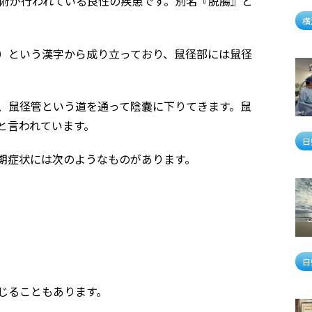
手術が行われている良性の疾患です。別名『脱腸』と
横
）という漢字から成り立っており、鼠径部には鼠径
、鼠径管という道を通って陰嚢に下りてきます。鼠
と言われています。
日
期症状には次のようなものがあります。
日
じることもあります。