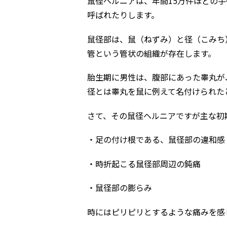
鼠径ヘルニアは、年間15万件ほどの
呼ばれたりします。
鼠径部は、鼠（ねずみ）と径（こみち
管という管状の組織が存在します。
胎生期に男性は、腹部にあった睾丸が
径とは睾丸を鼠に例えて名付けられた
さて、その鼠径ヘルニアですが主な初
・足の付け根である、鼠径部の違和感
・時折起こる鼠径部周辺の鈍痛
・鼠径部の膨らみ
時にはピリピリとするような痛みを感