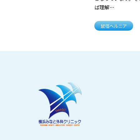
ば理解…
鼠径ヘルニア