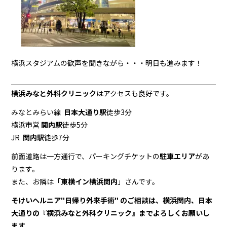
横浜スタジアムの歓声を聞きながら・・・明日も進みます！
横浜みなと外科クリニック
はアクセスも良好です。
みなとみらい線
日本大通り駅
徒歩3分
横浜市営
関内駅
徒歩5分
JR
関内駅
徒歩7分
前面道路は一方通行で、パーキングチケットの
駐車エリア
があ
ります。
また、お隣は「
東横イン横浜関内
」さんです。
そけいヘルニア
"日帰り外来手術" のご相談は、横浜関内、日本
大通りの『横浜みなと外科クリニック』までよろしくお願いし
ます。